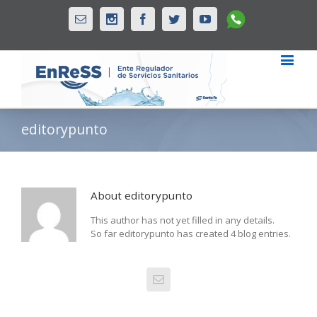
Whatsapp
Email
Instagram
Facebook
Twitter
Youtube
editorypunto
About
editorypunto
This author has not yet filled in any details.
So far editorypunto has created 4 blog entries.
Email