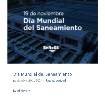
Día Mundial del Saneamiento
noviembre 20th, 2024
|
Uncategorized
Read More