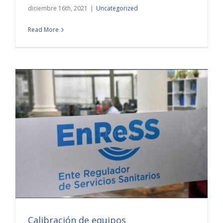
diciembre 16th, 2021
|
Uncategorized
Read More
Calibración de equipos