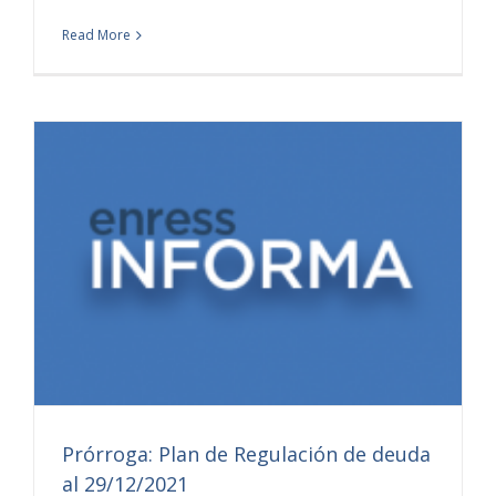
Read More
Prórroga: Plan de Regulación de deuda
al 29/12/2021