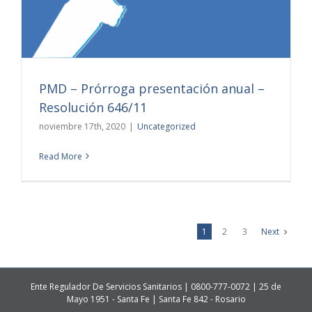
PMD – Prórroga presentación anual –
Resolución 646/11
noviembre 17th, 2020
|
Uncategorized
Read More
1
2
3
Next
Ente Regulador De Servicios Sanitarios | 0800-777-0072 | 25 de
Mayo 1951 - Santa Fe | Santa Fe 842 - Rosario