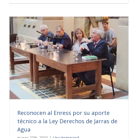
Reconocen al Enress por su aporte
técnico a la Ley Derechos de Jarras de
Agua
marzo 27th, 2023
|
Uncategorized