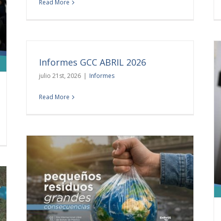
Read More
Informes GCC ABRIL 2026
julio 21st, 2026
|
Informes
Read More
Un nuevo ensayo interlaboratorio validó la
calidad de nuestros análisis
Noticias
icos