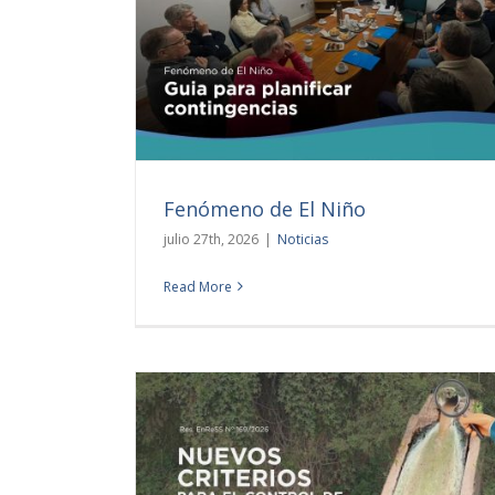
iño
Fenómeno de El Niño
julio 27th, 2026
|
Noticias
Read More
Día Internacional libre de bolsas de plást
Noticias
Slider