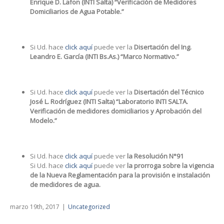
Enrique D. Lafon (INTI Salta) “Verificación de Medidores
Domiciliarios de Agua Potable.”
Si Ud. hace
click aquí
puede ver la
Disertación del Ing.
Leandro E. García (INTI Bs.As.) “Marco Normativo.”
Si Ud. hace
click aquí
puede ver la
Disertación del Técnico
José L. Rodríguez (INTI Salta) “Laboratorio INTI SALTA.
Verificación de medidores domiciliarios y Aprobación del
Modelo.”
Si Ud. hace
click aquí
puede ver
la Resolución N°91
Si Ud. hace
click aquí
puede ver
la prorroga sobre la vigencia
de la Nueva Reglamentación para la provisión e instalación
de medidores de agua.
marzo 19th, 2017
|
Uncategorized