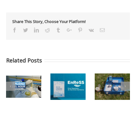
Share This Story, Choose Your Platform!
Facebook
Twitter
Linkedin
Reddit
Tumblr
Google+
Pinterest
Vk
Email
Related Posts
Día Mundial
15 de Mayo –
El ENRESS
del
Feliz Día del
está para…
Saneamiento
Trabajador
Sanitarista