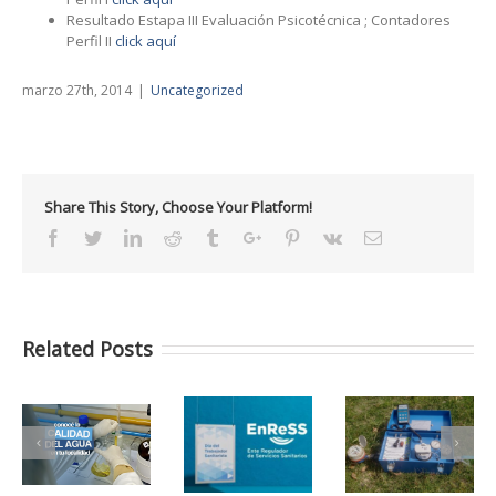
Resultado Estapa III Evaluación Psicotécnica ; Contadores
Perfil II
click aquí
marzo 27th, 2014
|
Uncategorized
Share This Story, Choose Your Platform!
Facebook
Twitter
Linkedin
Reddit
Tumblr
Google+
Pinterest
Vk
Email
Related Posts
Día Mundial
15 de Mayo –
El ENRESS
del
Feliz Día del
está para…