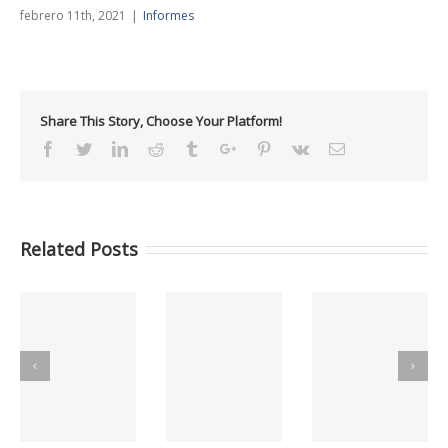
febrero 11th, 2021
|
Informes
Share This Story, Choose Your Platform!
Facebook
Twitter
Linkedin
Reddit
Tumblr
Google+
Pinterest
Vk
Email
Related Posts
C
Informes GCC
Informes GCC
Informes GCC
MAYO 2026
ABRIL 2026
MARZO 2026