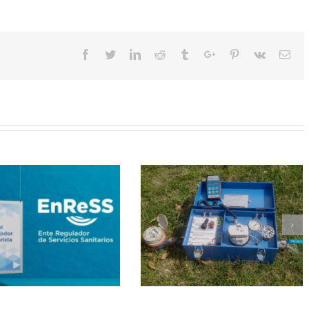
Facebook
Twitter
Linkedin
Reddit
Tumblr
Google+
Pinterest
Vk
Ema
El ENRESS está para…
Día Mundial del Saneamiento