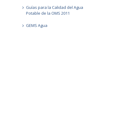
Guías para la Calidad del Agua
Potable de la OMS 2011
il
GEMS Agua
Reconocen al En
NUEVO DIRECTOR DEL ENRESS
aporte técnic
Derechos de Jar