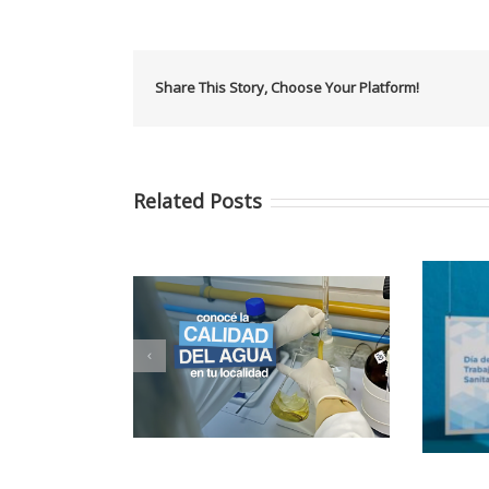
Share This Story, Choose Your Platform!
Related Posts
idad del agua en
15 de Mayo – Feliz Día del
ocalidad
Trabajador Sanitarista