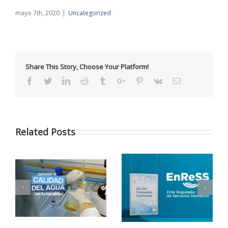
mayo 7th, 2020
|
Uncategorized
Share This Story, Choose Your Platform!
Facebook
Twitter
Linkedin
Reddit
Tumblr
Google+
Pinterest
Vk
Email
Related Posts
15 de Mayo – Feliz Día
el
del Trabajador
El ENRESS está para…
d
Sanitarista