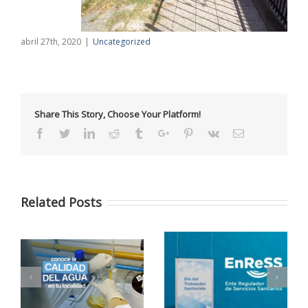
abril 27th, 2020
|
Uncategorized
Share This Story, Choose Your Platform!
Facebook
Twitter
Linkedin
Reddit
Tumblr
Google+
Pinterest
Vk
Email
Related Posts
15 de Mayo – Feliz Día
el
del Trabajador
El ENRESS está para…
d
Sanitarista