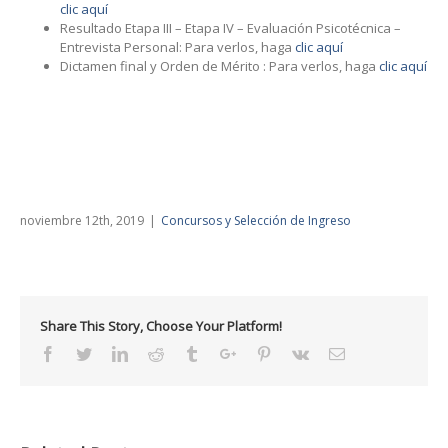
clic aquí
Resultado Etapa III – Etapa IV – Evaluación Psicotécnica –
Entrevista Personal: Para verlos, haga
clic aquí
Dictamen final y Orden de Mérito : Para verlos, haga
clic aquí
noviembre 12th, 2019
|
Concursos y Selección de Ingreso
Share This Story, Choose Your Platform!
Facebook
Twitter
Linkedin
Reddit
Tumblr
Google+
Pinterest
Vk
Email