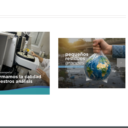
Día Internacional libre de
Nuevos criterios para el control
bolsas de plásticos
de efluentes cloacales