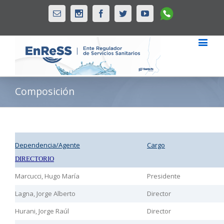
Whatsapp
Email
Instagram
Facebook
Twitter
Youtube
Composición
Dependencia/Agente
Cargo
DIRECTORIO
Marcucci, Hugo María
Presidente
Lagna, Jorge Alberto
Director
Hurani, Jorge Raúl
Director