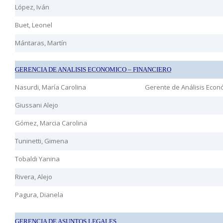
López, Iván
Buet, Leonel
Mántaras, Martín
GERENCIA DE ANALISIS ECONOMICO – FINANCIERO
Nasurdi, María Carolina
Gerente de Análisis Econ
Giussani Alejo
Gómez, Marcia Carolina
Tuninetti, Gimena
Tobaldi Yanina
Rivera, Alejo
Pagura, Dianela
GERENCIA DE ASUNTOS LEGALES