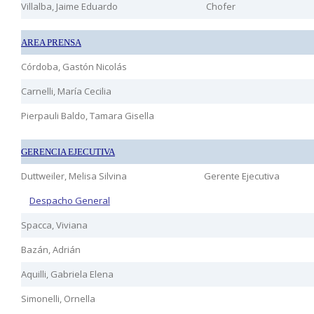
Villalba, Jaime Eduardo
Chofer
AREA PRENSA
Córdoba, Gastón Nicolás
Carnelli, María Cecilia
Pierpauli Baldo, Tamara Gisella
GERENCIA EJECUTIVA
Duttweiler, Melisa Silvina
Gerente Ejecutiva
Despacho General
Spacca, Viviana
Bazán, Adrián
Aquilli, Gabriela Elena
Simonelli, Ornella