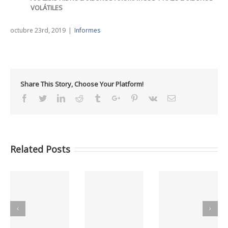
VOLÁTILES
octubre 23rd, 2019
|
Informes
Share This Story, Choose Your Platform!
Facebook
Twitter
Linkedin
Reddit
Tumblr
Google+
Pinterest
Vk
Email
Related Posts
C
Informes GCC
Informes GCC
Informes GCC
MAYO 2026
ABRIL 2026
MARZO 2026