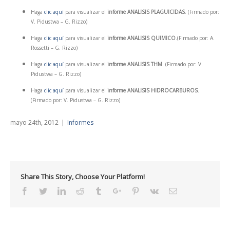
Haga
clic aquí
para visualizar el
informe ANALISIS PLAGUICIDAS
. (Firmado por:
V. Pidustwa – G. Rizzo)
Haga
clic aquí
para visualizar el
informe ANALISIS QUIMICO
.(Firmado por: A.
Rossetti – G. Rizzo)
Haga
clic aquí
para visualizar el
informe ANALISIS THM
. (Firmado por: V.
Pidustwa – G. Rizzo)
Haga
clic aquí
para visualizar el
informe ANALISIS HIDROCARBUROS
.
(Firmado por: V. Pidustwa – G. Rizzo)
mayo 24th, 2012
|
Informes
Share This Story, Choose Your Platform!
Facebook
Twitter
Linkedin
Reddit
Tumblr
Google+
Pinterest
Vk
Email