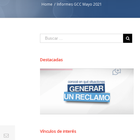
Home
/
Informes GCC Mayo 2021
Destacadas
Vínculos de interés
st
Vk
Email