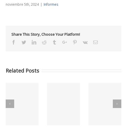
noviembre 5th, 2024
|
Informes
Share This Story, Choose Your Platform!
Facebook
Twitter
Linkedin
Reddit
Tumblr
Google+
Pinterest
Vk
Email
Related Posts
C
Informes GCC
Informes GCC
Informes GCC
MAYO 2026
ABRIL 2026
MARZO 2026