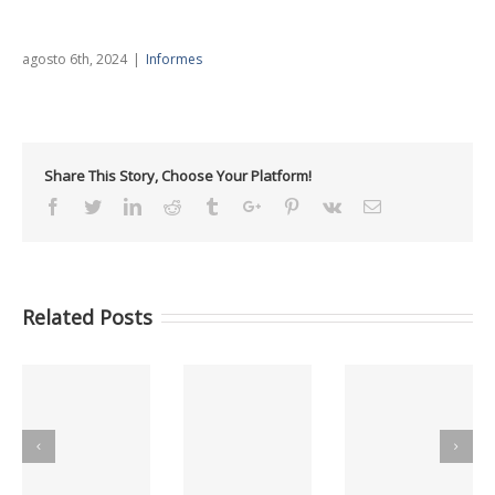
agosto 6th, 2024
|
Informes
Share This Story, Choose Your Platform!
Facebook
Twitter
Linkedin
Reddit
Tumblr
Google+
Pinterest
Vk
Email
Related Posts
C
Informes GCC
Informes GCC
Informes GCC
MAYO 2026
ABRIL 2026
MARZO 2026