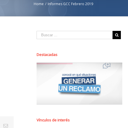
Home
/
Informes GCC Febrero 2019
Destacadas
Vínculos de interés
st
Vk
Email