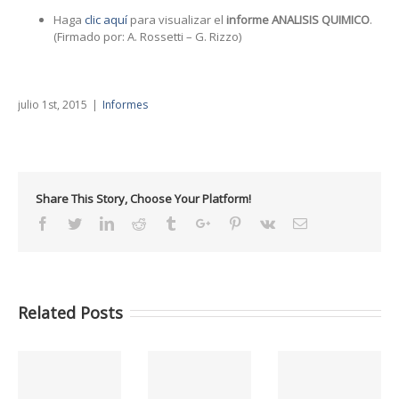
Haga
clic aquí
para visualizar el
informe ANALISIS QUIMICO
.
(Firmado por: A. Rossetti – G. Rizzo)
julio 1st, 2015
|
Informes
Share This Story, Choose Your Platform!
Facebook
Twitter
Linkedin
Reddit
Tumblr
Google+
Pinterest
Vk
Email
Related Posts