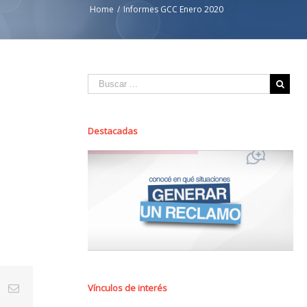
Home
/
Informes GCC Enero 2020
Destacadas
Vínculos de interés
st
Vk
Email