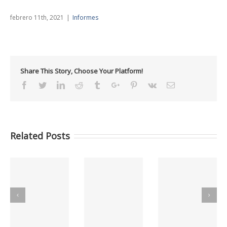
febrero 11th, 2021
|
Informes
Share This Story, Choose Your Platform!
Facebook
Twitter
Linkedin
Reddit
Tumblr
Google+
Pinterest
Vk
Email
Related Posts
C
Informes GCC
Informes GCC
Informes GCC
MAYO 2026
ABRIL 2026
MARZO 2026