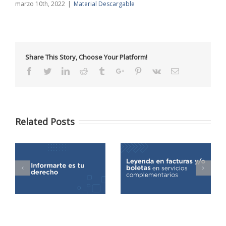
marzo 10th, 2022
|
Material Descargable
Share This Story, Choose Your Platform!
Facebook
Twitter
Linkedin
Reddit
Tumblr
Google+
Pinterest
Vk
Email
Related Posts
Resolución N° 402/24
Ley 11220 art.78
Art.10