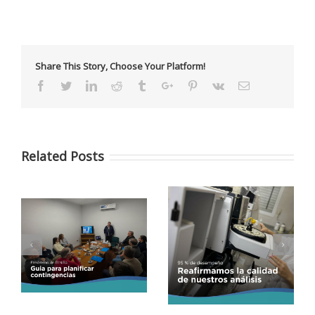
Share This Story, Choose Your Platform!
Facebook
Twitter
Linkedin
Reddit
Tumblr
Google+
Pinterest
Vk
Email
Related Posts
Un nuevo ensayo
Día Internacional libre
interlaboratorio validó
o
de bolsas de plásticos
la calidad de nuestros
análisis